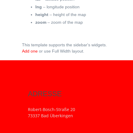
lng
– longitude position
height
– height of the map
zoom
– zoom of the map
This template supports the sidebar's widgets.
Add one
or use Full Width layout.
ADRESSE
Robert-Bosch-Straße 20
73337 Bad Überkingen