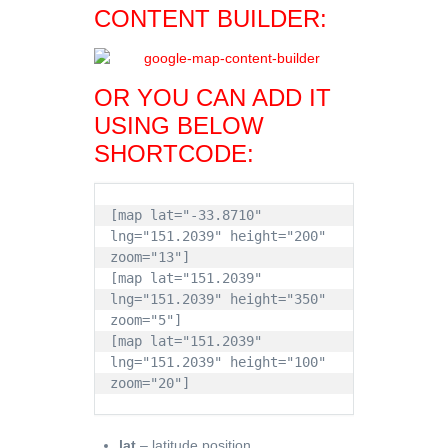
CONTENT BUILDER:
OR YOU CAN ADD IT
USING BELOW
SHORTCODE:
[map lat="-33.8710" 
lng="151.2039" height="200" 
zoom="13"]

[map lat="151.2039" 
lng="151.2039" height="350" 
zoom="5"]

[map lat="151.2039" 
lng="151.2039" height="100" 
zoom="20"]
lat
– latitude position