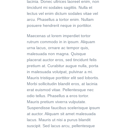
lacinia. Donec ultrices laoreet enim, non
tincidunt mi sodales sagittis. Nulla et
lectus vel enim dictum sodales vitae vel
arcu. Phasellus a tortor enim. Nullam
posuere hendrerit neque in porttitor.
Maecenas ut lorem imperdiet tortor
rutrum commodo in in ipsum. Aliquam
urna lacus, ornare ac tempor quis,
malesuada non magna. Quisque
placerat auctor eros, sed tincidunt felis
pretium at. Curabitur augue nulla, porta
in malesuada volutpat, pulvinar a mi.
Mauris tristique porttitor elit sed lobortis.
Morbi sollicitudin blandit eros, at lacinia
erat euismod vitae. Pellentesque nec
odio tellus. Phasellus a eros tortor.
Mauris pretium viverra vulputate.
Suspendisse faucibus scelerisque ipsum
at auctor. Aliquam sit amet malesuada
lacus. Mauris ut nisi a purus blandit
suscipit. Sed lacus arcu, pellentesque